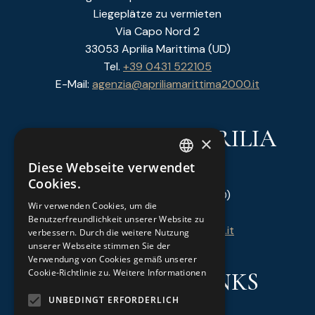
Liegeplätze zu vermieten
Via Capo Nord 2
33053 Aprilia Marittima (UD)
Tel.
+39 0431 522105
E-Mail:
agenzia@apriliamarittima2000.it
CANTIERI DI APRILIA
×
Diese Webseite verwendet
ITALIAN
Via del Coregolo 14
Cookies.
33053 Aprilia Marittima (UD)
GERMAN
Wir verwenden Cookies, um die
Tel.
+39 0431 53146
Benutzerfreundlichkeit unserer Website zu
E-Mail:
info@cantieridiaprilia.it
verbessern. Durch die weitere Nutzung
unserer Webseite stimmen Sie der
Verwendung von Cookies gemäß unserer
Cookie-Richtlinie zu.
Weitere Informationen
NÜTZLICHE LINKS
UNBEDINGT ERFORDERLICH