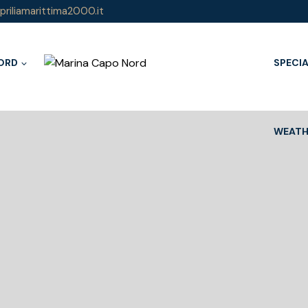
riliamarittima2000.it
ORD
SPECIA
WEATH