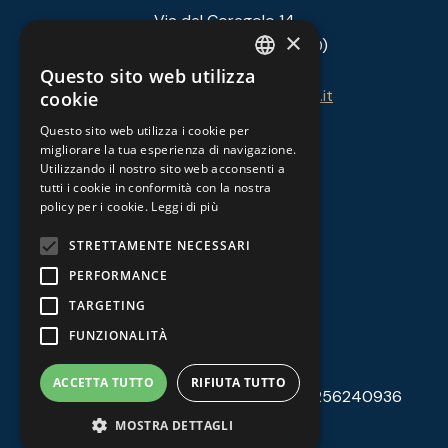
Via del Coregolo 14
×
33053 Aprilia Marittima (UD)
Tel.
+39 0431 53146
Questo sito web utilizza
ITALIAN
E-Mail:
info@cantieridiaprilia.it
cookie
GERMAN
Questo sito web utilizza i cookie per
migliorare la tua esperienza di navigazione.
LINK UTILI
Utilizzando il nostro sito web acconsenti a
tutti i cookie in conformità con la nostra
policy per i cookie.
Leggi di più
Privacy Policy
STRETTAMENTE NECESSARI
Cookie Policy
PERFORMANCE
Note Legali
TARGETING
FUNZIONALITÀ
ACCETTA TUTTO
RIFIUTA TUTTO
© 2026 Marina Capo Nord - P. IVA 01256240936
MOSTRA DETTAGLI