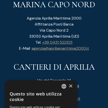
MARINA CAPO NORD
Agenzia Aprilia Marittima 2000
Affittanza Posti Barca
Via Capo Nord 2
33053 Aprilia Marittima (UD)
Tel.
+39 0431 522105
E-Mail:
agenzia@apriliamarittima2000.it
CANTIERI DI APRILIA
Via del Coregolo 14
×
33053 Aprilia Marittima (UD)
Tel.
+39 0431 53146
Questo sito web utilizza
ITALIAN
E-Mail:
info@cantieridiaprilia.it
cookie
GERMAN
Questo sito web utilizza i cookie per